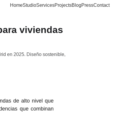
Home
Studio
Services
Projects
Blog
Press
Contact
para viviendas
rid en 2025. Diseño sostenible,
ndas de alto nivel que
endencias que combinan