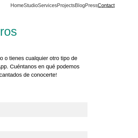
Home
Studio
Services
Projects
Blog
Press
Contact
ros
 o tienes cualquier otro tipo de 
tsApp. Cuéntanos en qué podemos 
ncantados de conocerte!