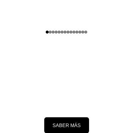
o cercano, con visión inte
jóvenes y creativos, apasionados por la arquitectura y el
el sector, tanto en España como en el extranjero, decid
nos gusta: 
transformar viviendas en hogares.
SABER MÁS